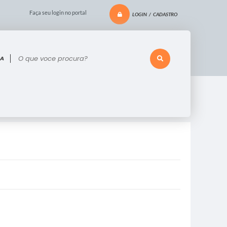
Faça seu login no portal
LOGIN / CADASTRO
 voce procura?