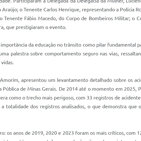
 cidade. Participaram a Delegada da Delegacia da Mulher, Lucie
o Araújo; o Tenente Carlos Henrique, representando a Polícia R
u; o Tenente Fábio Macedo, do Corpo de Bombeiros Militar; o 
a, que prestigiaram o evento.
 importância da educação no trânsito como pilar fundamental pa
 uma palestra sobre comportamento seguro nas vias, ressalta
 vidas.
 Amorim, apresentou um levantamento detalhado sobre os acid
a Pública de Minas Gerais. De 2014 até o momento em 2025, Pa
idera como o trecho mais perigoso, com 33 registros de acident
m a totalidade dos registros analisados, o que demonstra que 
ro: os anos de 2019, 2020 e 2023 foram os mais críticos, com 