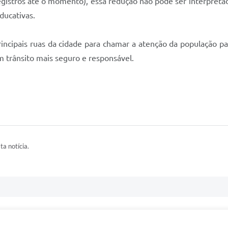
egistros até o momento), essa redução não pode ser interpret
ducativas.
incipais ruas da cidade para chamar a atenção da população pa
m trânsito mais seguro e responsável.
ta notícia.