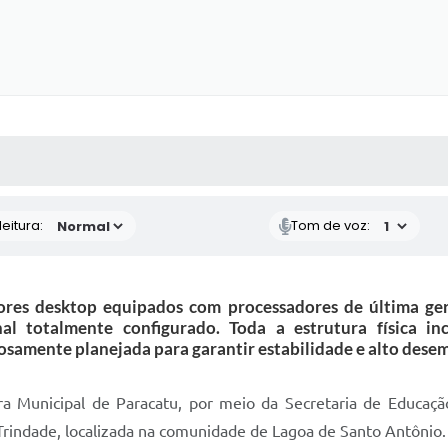
 MÍDIAS
RECEBA NOTÍCIAS
eitura:
Tom de voz:
es desktop equipados com processadores de última gera
onal totalmente configurado. Toda a estrutura física i
osamente planejada para garantir estabilidade e alto dese
ura Municipal de Paracatu, por meio da Secretaria de Educaçã
 Trindade, localizada na comunidade de Lagoa de Santo Antônio.