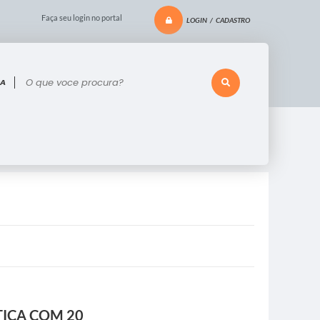
Faça seu login no portal
LOGIN / CADASTRO
 voce procura?
ICA COM 20