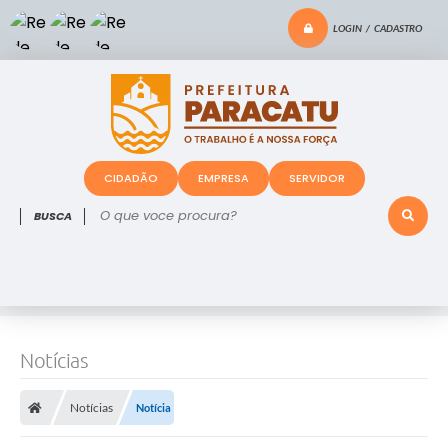
LOGIN / CADASTRO
CIDADÃO
EMPRESA
SERVIDOR
O que voce procura?
Notícias
Notícias
Notícia