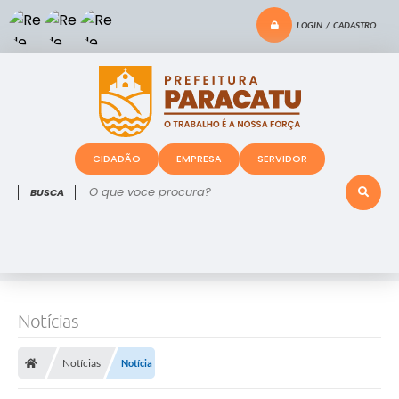
LOGIN / CADASTRO
CIDADÃO
EMPRESA
SERVIDOR
O que voce procura?
Notícias
Notícias
Notícia