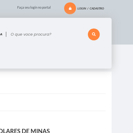
Faça seu login no portal
LOGIN / CADASTRO
 voce procura?
OLARES DE MINAS