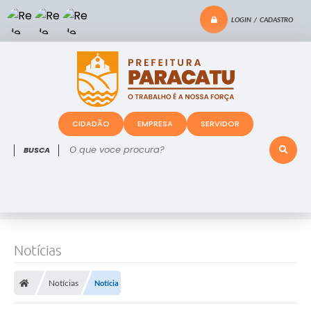
LOGIN / CADASTRO
CIDADÃO
EMPRESA
SERVIDOR
O que voce procura?
Notícias
Notícias
Notícia