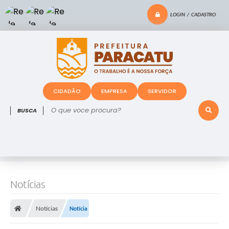
LOGIN / CADASTRO
CIDADÃO
EMPRESA
SERVIDOR
O que voce procura?
Notícias
Notícias
Notícia