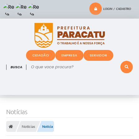
LOGIN / CADASTRO
CIDADÃO
EMPRESA
SERVIDOR
O que voce procura?
Notícias
Notícias
Notícia