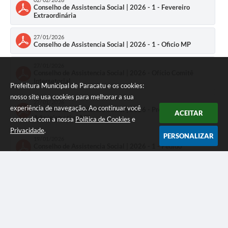
Conselho de Assistencia Social | 2026 - 1 - Fevereiro
Extraordinária
27/01/2026
Conselho de Assistencia Social | 2026 - 1 - Oficio MP
27/01/2026
Conselho de Assistencia Social | 2026 - Ofício Comitê
Intersetorial
Prefeitura Municipal de Paracatu e os cookies:
nosso site usa cookies para melhorar a sua
27/01/2026
experiência de navegação. Ao continuar você
Conselho de Assistencia Social | 2026 - Procedimento
ACEITAR
Administrativo MP
concorda com a nossa
Política de Cookies
e
Privacidade
.
PERSONALIZAR
19/01/2026
Conselho de Assistencia Social | 2026 - 1 - Pedido
remanejamento AMAAP
14/01/2026
Conselho de Assistencia Social | 2026 - Pedido dilação de
prazo AACAD
20/05/2025
Conselho de Assistencia Social | Termo de Posse e
Exercício CMAS