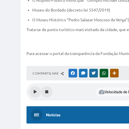
O Arquivo Público Municipal “ Olimpio Michael Gonza
Museu do Bordado (decreto lei 5547/2019)
O Museu Histórico “Pedro Salazar Moscoso da Veiga”
Trata-se de ponto turístico mais visitado da cidade, que
Para acessar o portal da transparência da Fundação Muni
COMPARTILHAR
FACEBOOK
MESSENGER
TWITTER
WHATSAPP
OUTRAS
Velocidade de l
Notícias