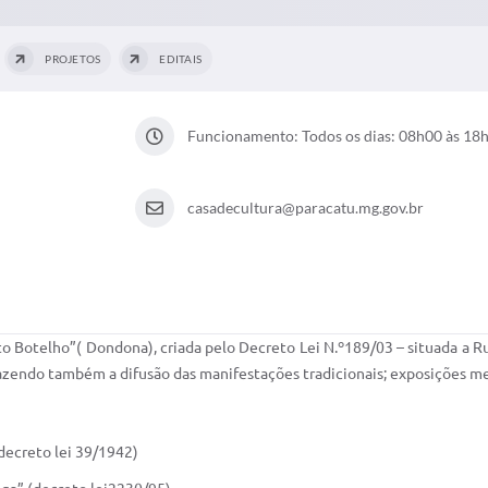
PROJETOS
EDITAIS
Funcionamento: Todos os dias: 08h00 às 18
casadecultura@paracatu.mg.gov.br
o Botelho”( Dondona), criada pelo Decreto Lei N.º189/03 – situada a Rua
fazendo também a difusão das manifestações tradicionais; exposições mens
decreto lei 39/1942)