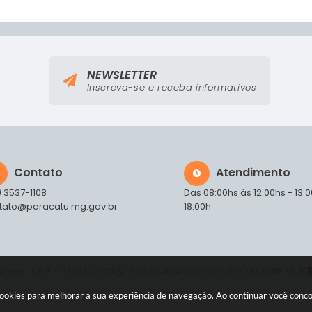
NEWSLETTER
Inscreva-se e receba informativos
Contato
Atendimento
) 3537-1108
Das 08:00hs às 12:00hs - 13:
tato@paracatu.mg.gov.br
18:00h
istema:
3.5.3 - 19/06/2026
Portal atualizado em:
07/08/2026 18:39
a cookies para melhorar a sua experiência de navegação. Ao continuar você con