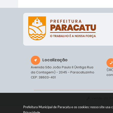
Localização
Avenida São João Paulo II (Antiga Rua
(38
da Contagem) - 2045 - Paracatuzinho
con
CEP: 38603-401
Versão do S
Prefeitura Municipal de Paracatu e os cookies: nosso site us
Privacidade
.