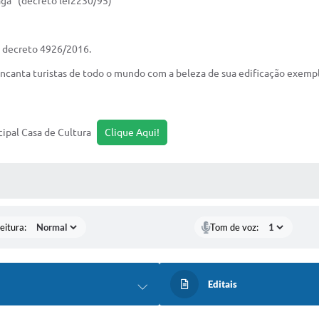
ga” (decreto lei2230/95)
( decreto 4926/2016.
 encanta turistas de todo o mundo com a beleza de sua edificação exempl
cipal Casa de Cultura
Clique Aqui!
 MÍDIAS
eitura:
Tom de voz:
Editais