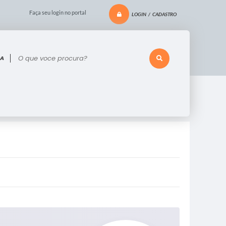
Faça seu login no portal
LOGIN / CADASTRO
 voce procura?