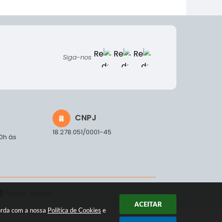
Siga-nos
CNPJ
18.278.051/0001-45
00h às
Dados Abertos
ACEITAR
corda com a nossa
Política de Cookies
e