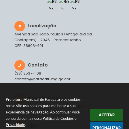
Localização
Avenida São João Paulo II (Antiga Rua da
Contagem) - 2045 - Paracatuzinho
CEP: 38603-401
Contato
(38) 3537-1108
contato@paracatu.mg.gov.br
Atendimento
Prefeitura Municipal de Paracatu e os cookies:
nosso site usa cookies para melhorar a sua
Das 08:00hs às 12:00hs - 13:00h às 18:00h
experiência de navegação. Ao continuar você
ACEITAR
concorda com a nossa
Política de Cookies
e
Privacidade
.
CNPJ
PERSONALIZAR