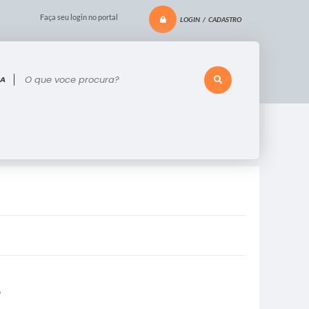
Faça seu login no portal
LOGIN / CADASTRO
 voce procura?
9