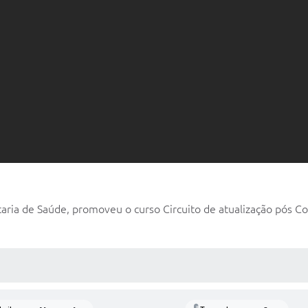
taria de Saúde, promoveu o curso Circuito de atualização pós Co
 MÍDIAS