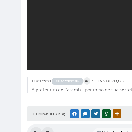
18/01/2021
1558 VISUALIZAÇÕES
SEM CATEGORIA
A prefeitura de Paracatu, por meio de sua secre
COMPARTILHAR
FACEBOOK
MESSENGER
TWITTER
WHATSAPP
OUTRAS