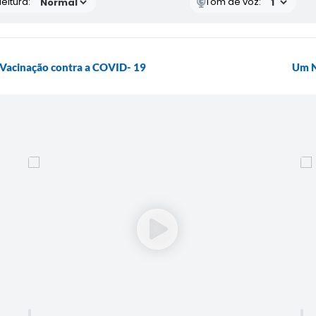
eitura:
Tom de voz:
 Vacinação contra a COVID- 19
Um N