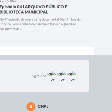
29/07/2022
12/05/202
Episódio 04 I ARQUIVO PÚBLICO E
EU SOU
BIBLIOTECA MUNICIPAL
EU SOU P
No 4º episódio da nossa série documental, Nas Trilhas do
Príncipe, você conhecerá o Arquivo Público o guardião
das memórias ...
Siga-nos
CNPJ