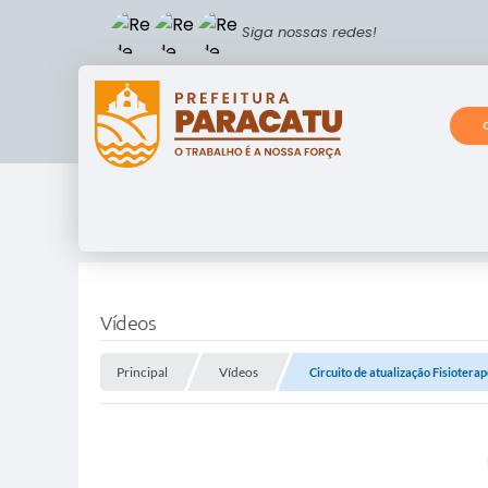
Siga nossas redes!
Vídeos
Principal
Vídeos
Circuito de atualização Fisiotera