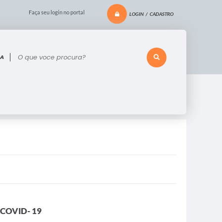
Faça seu login no portal
LOGIN / CADASTRO
 voce procura?
a COVID- 19