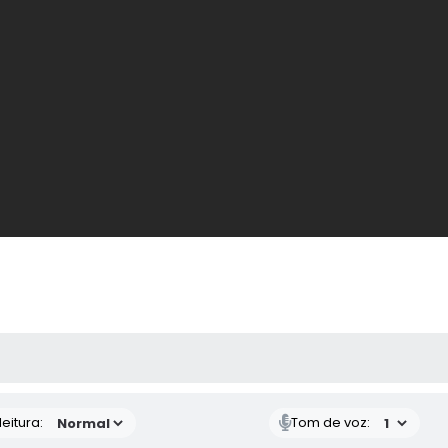
 MÍDIAS
eitura:
Tom de voz: