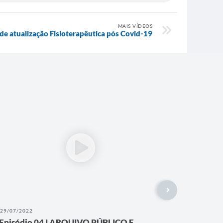
MAIS VÍDEOS
 de atualização Fisioterapêutica pós Covid-19
29/07/2022
12/05/202
Episódio 04 I ARQUIVO PÚBLICO E
EU SOU