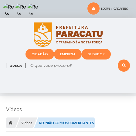
LOGIN / CADASTRO
CIDADÃO
EMPRESA
SERVIDOR
O que voce procura?
Vídeos
Vídeos
REUNIÃO COM OS COMERCIANTES