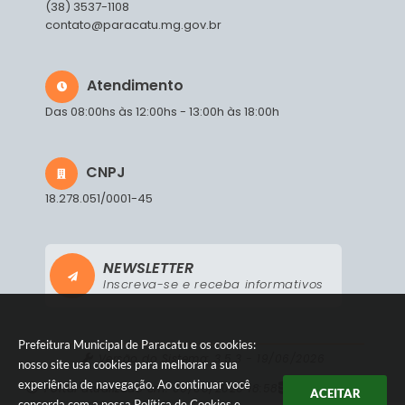
(38) 3537-1108
contato@paracatu.mg.gov.br
Atendimento
Das 08:00hs às 12:00hs - 13:00h às 18:00h
CNPJ
18.278.051/0001-45
NEWSLETTER
Inscreva-se e receba informativos
Prefeitura Municipal de Paracatu e os cookies:
Versão do Sistema:
3.5.3 - 19/06/2026
nosso site usa cookies para melhorar a sua
experiência de navegação. Ao continuar você
Portal atualizado em:
06/08/2026 18:58
Dados Abertos
ACEITAR
concorda com a nossa
Política de Cookies
e