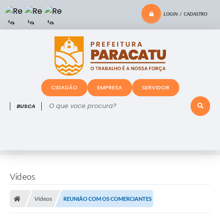
LOGIN / CADASTRO
CIDADÃO
EMPRESA
SERVIDOR
O que voce procura?
Vídeos
Vídeos
REUNIÃO COM OS COMERCIANTES