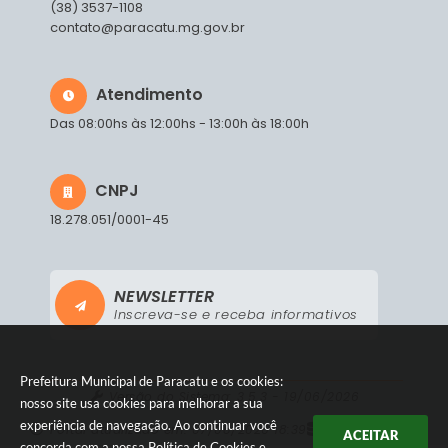
(38) 3537-1108
contato@paracatu.mg.gov.br
Atendimento
Das 08:00hs às 12:00hs - 13:00h às 18:00h
CNPJ
18.278.051/0001-45
NEWSLETTER
Inscreva-se e receba informativos
Prefeitura Municipal de Paracatu e os cookies:
Versão do Sistema:
3.5.3 - 19/06/2026
nosso site usa cookies para melhorar a sua
experiência de navegação. Ao continuar você
Portal atualizado em:
07/08/2026 18:39
Dados Abertos
ACEITAR
concorda com a nossa
Política de Cookies
e