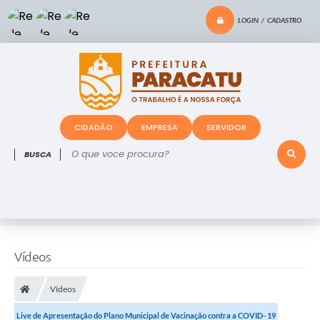
LOGIN / CADASTRO
CIDADÃO
EMPRESA
SERVIDOR
O que voce procura?
Vídeos
Vídeos
Live de Apresentação do Plano Municipal de Vacinação contra a COVID- 19