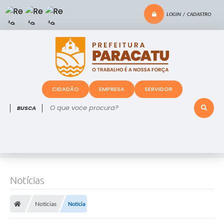
LOGIN / CADASTRO
CIDADÃO
EMPRESA
SERVIDOR
O que voce procura?
Notícias
Notícias
Notícia