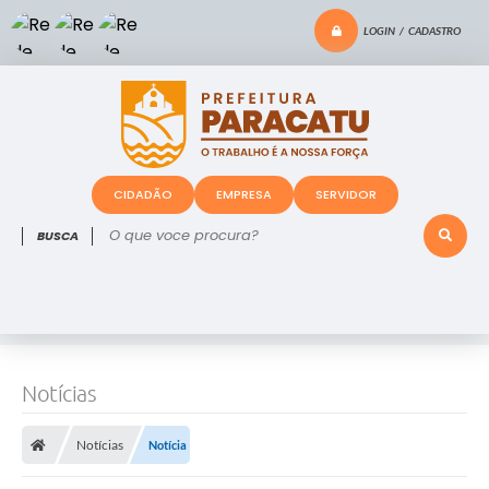
LOGIN / CADASTRO
CIDADÃO
EMPRESA
SERVIDOR
O que voce procura?
Notícias
Notícias
Notícia