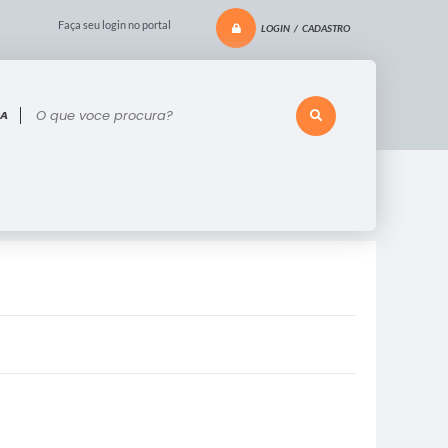
Faça seu login no portal
LOGIN / CADASTRO
 voce procura?