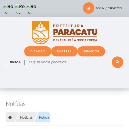
LOGIN / CADASTRO
CIDADÃO
EMPRESA
SERVIDOR
O que voce procura?
Notícias
Notícias
Notícia