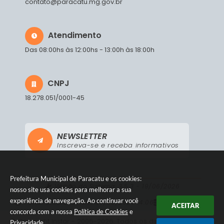
contato@paracatu.mg.gov.br
Atendimento
Das 08:00hs às 12:00hs - 13:00h às 18:00h
CNPJ
18.278.051/0001-45
NEWSLETTER
Inscreva-se e receba informativos
Prefeitura Municipal de Paracatu e os cookies:
Versão do Sistema:
3.5.3 - 19/06/2026
nosso site usa cookies para melhorar a sua
experiência de navegação. Ao continuar você
Portal atualizado em:
07/08/2026 14:06
Dados Abertos
ACEITAR
concorda com a nossa
Política de Cookies
e
© Copyright Instar - 2006-2026. Todos os direitos
Privacidade
.