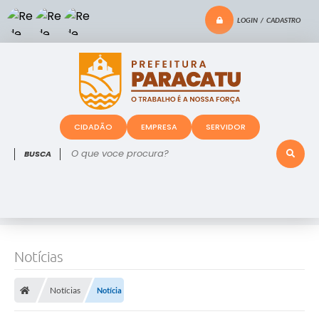
LOGIN / CADASTRO
CIDADÃO
EMPRESA
SERVIDOR
O que voce procura?
Notícias
Notícias
Notícia