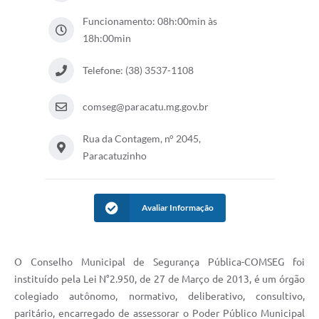
Funcionamento: 08h:00min às
18h:00min
Telefone: (38) 3537-1108
comseg@paracatu.mg.gov.br
Rua da Contagem, n° 2045,
Paracatuzinho
Avaliar Informação
O Conselho Municipal de Segurança Pública-COMSEG foi
instituído pela Lei N°2.950, de 27 de Março de 2013, é um órgão
colegiado autônomo, normativo, deliberativo, consultivo,
paritário, encarregado de assessorar o Poder Público Municipal