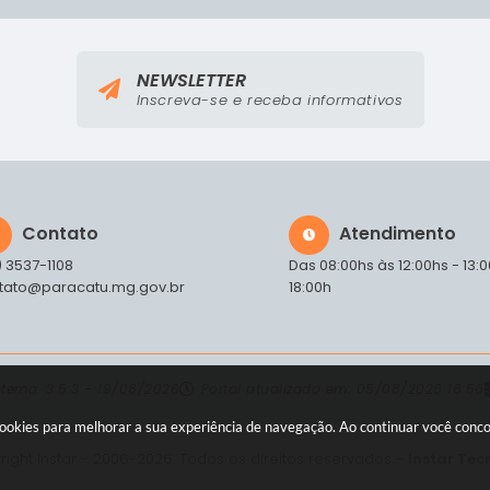
NEWSLETTER
Inscreva-se e receba informativos
Contato
Atendimento
) 3537-1108
Das 08:00hs às 12:00hs - 13:
tato@paracatu.mg.gov.br
18:00h
stema:
3.5.3 - 19/06/2026
Portal atualizado em:
05/08/2026 16:56
a cookies para melhorar a sua experiência de navegação. Ao continuar você con
ight Instar - 2006-2026. Todos os direitos reservados -
Instar Tec