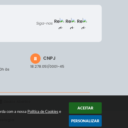
Siga-nos
CNPJ
18.278.051/0001-45
00h às
Dados Abertos
ACEITAR
corda com a nossa
Política de Cookies
e
nologia
PERSONALIZAR