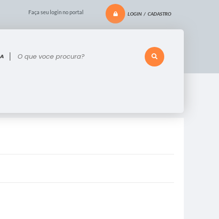
Faça seu login no portal
LOGIN / CADASTRO
 voce procura?