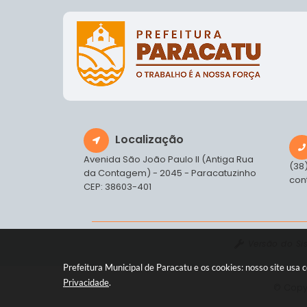
Localização
Avenida São João Paulo II (Antiga Rua
(38
da Contagem) - 2045 - Paracatuzinho
con
CEP: 38603-401
Versão do Si
Prefeitura Municipal de Paracatu e os cookies: nosso site us
Privacidade
.
© Copyr