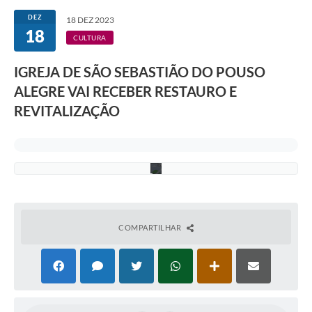
r
q
DEZ
18 DEZ 2023
u
18
e
CULTURA
o
l
IGREJA DE SÃO SEBASTIÃO DO POUSO
o
g
ALEGRE VAI RECEBER RESTAURO E
i
a
REVITALIZAÇÃO
–
U
F
M
G
COMPARTILHAR