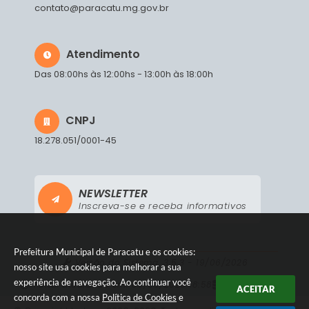
contato@paracatu.mg.gov.br
Atendimento
Das 08:00hs às 12:00hs - 13:00h às 18:00h
CNPJ
18.278.051/0001-45
NEWSLETTER
Inscreva-se e receba informativos
Prefeitura Municipal de Paracatu e os cookies:
Versão do Sistema:
3.5.3 - 19/06/2026
nosso site usa cookies para melhorar a sua
experiência de navegação. Ao continuar você
Portal atualizado em:
06/08/2026 18:58
Dados Abertos
ACEITAR
concorda com a nossa
Política de Cookies
e