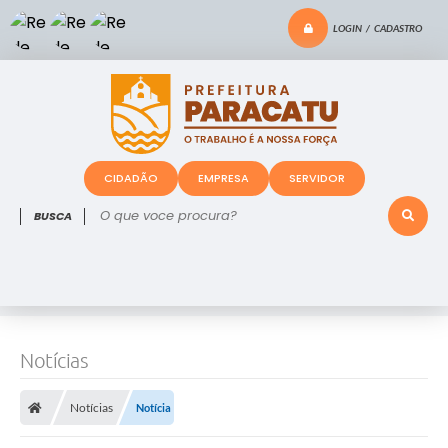
LOGIN / CADASTRO
CIDADÃO
EMPRESA
SERVIDOR
O que voce procura?
Notícias
Notícias
Notícia