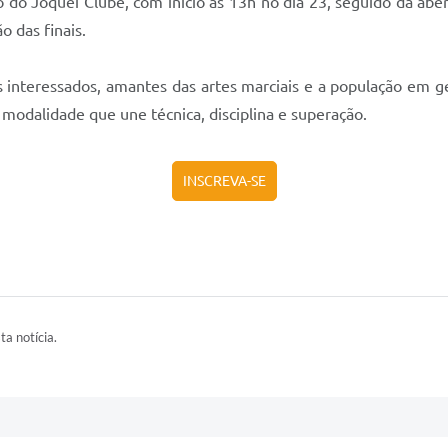
 do Jóquei Clube, com início às 13h no dia 23, seguido da abert
o das finais.
s interessados, amantes das artes marciais e a população em ge
 modalidade que une técnica, disciplina e superação.
INSCREVA-SE
ta notícia.