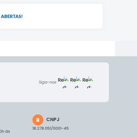
 ABERTAS!
Siga-nos
CNPJ
18.278.051/0001-45
00h às