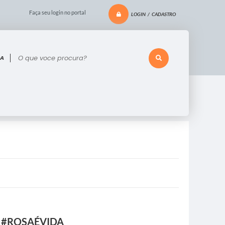
Faça seu login no portal
LOGIN / CADASTRO
 voce procura?
 #ROSAÉVIDA