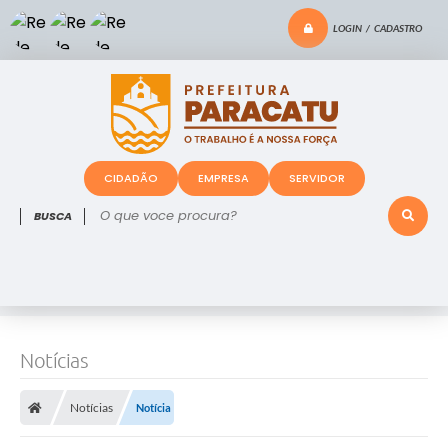
LOGIN / CADASTRO
CIDADÃO
EMPRESA
SERVIDOR
O que voce procura?
Notícias
Notícias
Notícia