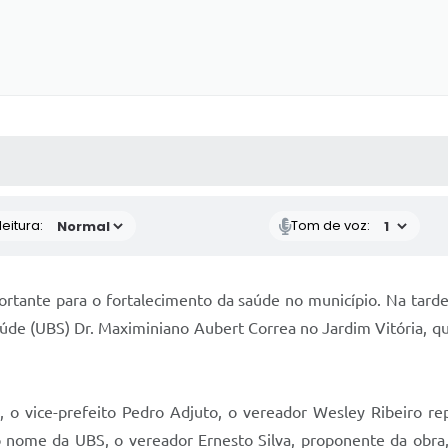
 MÍDIAS
RECEBA NOTÍCIAS
eitura:
Tom de voz:
tante para o fortalecimento da saúde no município. Na tarde 
aúde (UBS) Dr. Maximiniano Aubert Correa no Jardim Vitória, q
s, o vice-prefeito Pedro Adjuto, o vereador Wesley Ribeiro re
 nome da UBS, o vereador Ernesto Silva, proponente da obra, 