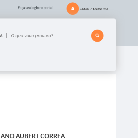
Faça seu login no portal
LOGIN / CADASTRO
 voce procura?
IANO AUBERT CORREA