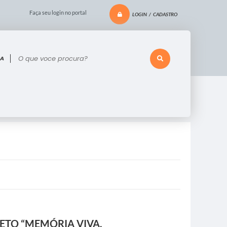
Faça seu login no portal
LOGIN / CADASTRO
 voce procura?
ETO “MEMÓRIA VIVA,