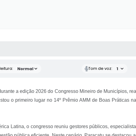
 MÍDIAS
RECEBA NOTÍCIAS
eitura:
Tom de voz:
durante a edição 2026 do Congresso Mineiro de Municípios, rea
istou o primeiro lugar no 14º Prêmio AMM de Boas Práticas na 
ica Latina, o congresso reuniu gestores públicos, especialista
stão pública eficiente. Neste cenário, Paracatu se destacou ao 