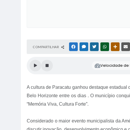
COMPARTILHAR
FACEBOOK
MESSENGER
TWITTER
WHATSAPP
OUTRAS
Velocidade de l
A cultura de Paracatu ganhou destaque estadual 
Belo Horizonte entre os dias . O município conqu
“Memória Viva, Cultura Forte”.
Considerado o maior evento municipalista da Amér
discutir inovação, desenvolvimento econômico e ge