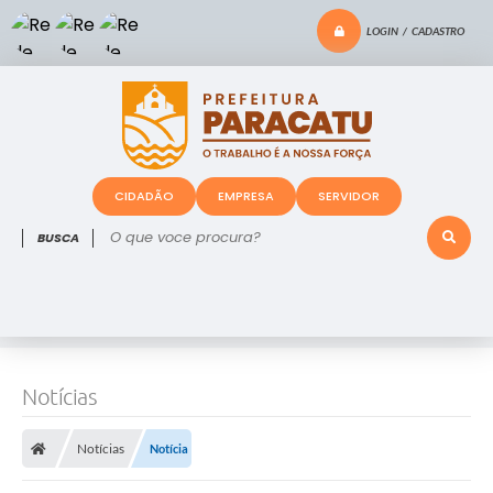
LOGIN / CADASTRO
CIDADÃO
EMPRESA
SERVIDOR
O que voce procura?
Notícias
Notícias
Notícia