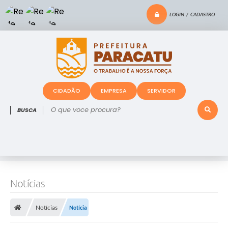
LOGIN / CADASTRO
CIDADÃO
EMPRESA
SERVIDOR
O que voce procura?
Notícias
Notícias
Notícia