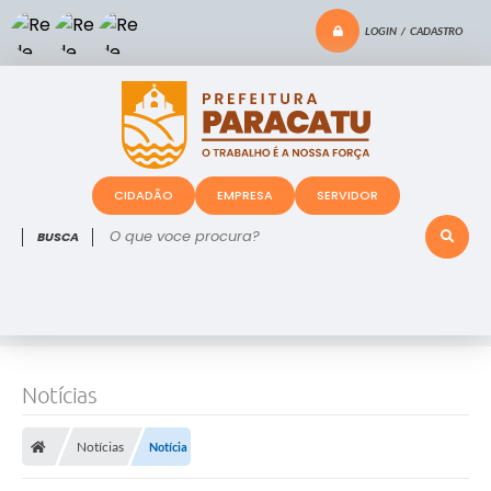
LOGIN / CADASTRO
CIDADÃO
EMPRESA
SERVIDOR
O que voce procura?
Notícias
Notícias
Notícia