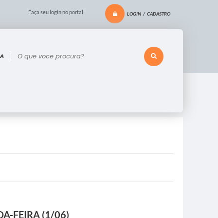
Faça seu login no portal
LOGIN / CADASTRO
 voce procura?
-FEIRA (1/06)