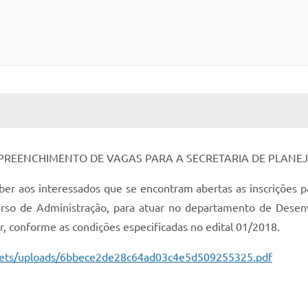
 MÍDIAS
RECEBA NOTÍCIAS
 PREENCHIMENTO DE VAGAS PARA A SECRETARIA DE PLAN
aos interessados que se encontram abertas as inscrições pa
 curso de Administração, para atuar no departamento de Dese
 conforme as condições especificadas no edital 01/2018.
assets/uploads/6bbece2de28c64ad03c4e5d509255325.pdf