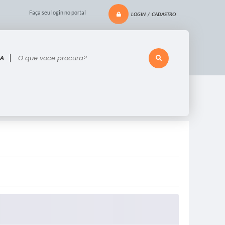
Faça seu login no portal
LOGIN / CADASTRO
 voce procura?