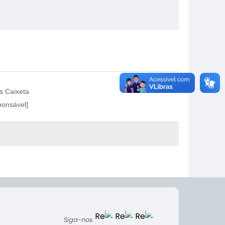
s Caixeta
onsável]
Siga-nos