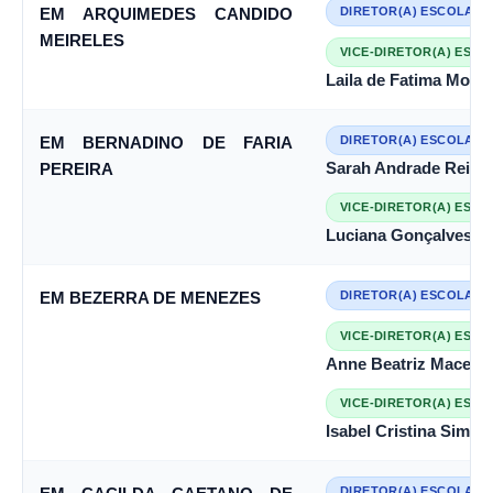
EM ARQUIMEDES CANDIDO
DIRETOR(A) ESCOLAR
MEIRELES
VICE-DIRETOR(A) ESC
Laila de Fatima Montei
EM BERNADINO DE FARIA
DIRETOR(A) ESCOLAR
Sarah Andrade Reis 
PEREIRA
VICE-DIRETOR(A) ESC
Luciana Gonçalves da
EM BEZERRA DE MENEZES
DIRETOR(A) ESCOLAR
VICE-DIRETOR(A) ESC
Anne Beatriz Macedo 
VICE-DIRETOR(A) ESC
Isabel Cristina Simõe
DIRETOR(A) ESCOLAR