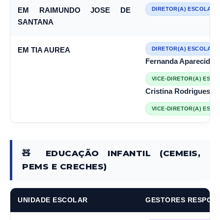
EM RAIMUNDO JOSE DE
DIRETOR(A) ESCOLAR
SANTANA
EM TIA AUREA
DIRETOR(A) ESCOLAR
Fernanda Aparecida 
VICE-DIRETOR(A) ESC
Cristina Rodrigues L
VICE-DIRETOR(A) ESC
🧸 EDUCAÇÃO INFANTIL (CEMEIS,
PEMS E CRECHES)
UNIDADE ESCOLAR
GESTORES RESPONS