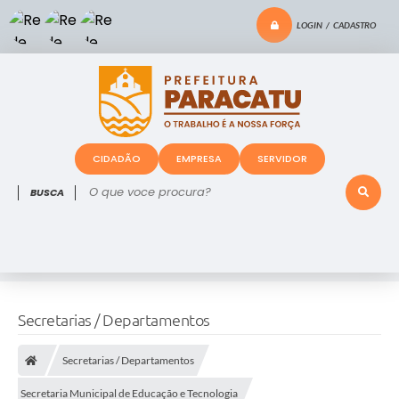
LOGIN / CADASTRO
CIDADÃO
EMPRESA
SERVIDOR
O que voce procura?
Secretarias / Departamentos
Secretarias / Departamentos
Secretaria Municipal de Educação e Tecnologia