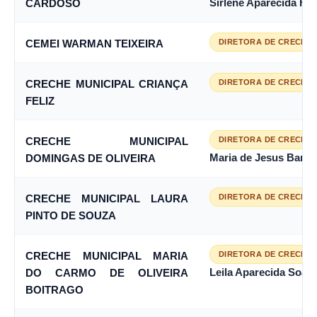
Sirlene Aparecida Ferr
CARDOSO
CEMEI WARMAN TEIXEIRA
DIRETORA DE CRECHE
CRECHE MUNICIPAL CRIANÇA
DIRETORA DE CRECHE
FELIZ
CRECHE MUNICIPAL
DIRETORA DE CRECHE
Maria de Jesus Barbo
DOMINGAS DE OLIVEIRA
CRECHE MUNICIPAL LAURA
DIRETORA DE CRECHE
PINTO DE SOUZA
CRECHE MUNICIPAL MARIA
DIRETORA DE CRECHE
Leila Aparecida Soare
DO CARMO DE OLIVEIRA
BOITRAGO