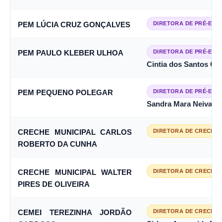
PEM LÚCIA CRUZ GONÇALVES
DIRETORA DE PRÉ-ESC
PEM PAULO KLEBER ULHOA
DIRETORA DE PRÉ-ESC
Cintia dos Santos Go
PEM PEQUENO POLEGAR
DIRETORA DE PRÉ-ESC
Sandra Mara Neiva L
CRECHE MUNICIPAL CARLOS
DIRETORA DE CRECHE
ROBERTO DA CUNHA
CRECHE MUNICIPAL WALTER
DIRETORA DE CRECHE
PIRES DE OLIVEIRA
CEMEI TEREZINHA JORDÃO
DIRETORA DE CRECHE