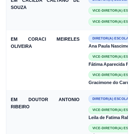
EM CACILDA CAETANO DE
SOUZA
VICE-DIRETOR(A) ESC
VICE-DIRETOR(A) ESC
EM CORACI MEIRELES
DIRETOR(A) ESCOLAR
Ana Paula Nasciment
OLIVEIRA
VICE-DIRETOR(A) ESC
Fátima Aparecida Fo
VICE-DIRETOR(A) ESC
Gracimone do Carmo 
EM DOUTOR ANTONIO
DIRETOR(A) ESCOLAR
RIBEIRO
VICE-DIRETOR(A) ESC
Leila de Fatima Rabel
VICE-DIRETOR(A) ESC