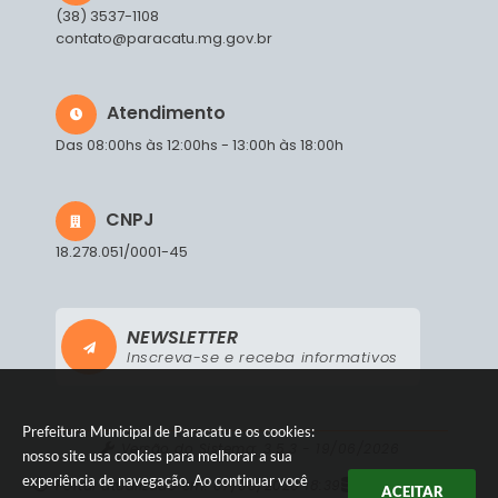
(38) 3537-1108
contato@paracatu.mg.gov.br
Atendimento
Das 08:00hs às 12:00hs - 13:00h às 18:00h
CNPJ
18.278.051/0001-45
NEWSLETTER
Inscreva-se e receba informativos
Prefeitura Municipal de Paracatu e os cookies:
Versão do Sistema:
3.5.3 - 19/06/2026
nosso site usa cookies para melhorar a sua
experiência de navegação. Ao continuar você
Portal atualizado em:
07/08/2026 18:39
Dados Abertos
ACEITAR