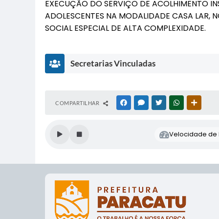
EXECUÇÃO DO SERVIÇO DE ACOLHIMENTO INS
ADOLESCENTES NA MODALIDADE CASA LAR, 
SOCIAL ESPECIAL DE ALTA COMPLEXIDADE.
Secretarias Vinculadas
S
COMPARTILHAR
FACEBOOK
MESSENGER
TWITTER
WHATSAPP
OUTRAS
e
cr
et
Velocidade de l
ar
ia
M
u
ni
ci
p
al
d
e