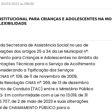
20/03/2025 às 08h30
NSTITUCIONAL PARA CRIANÇAS E ADOLESCENTES NA MO
LEXIBILIDADE
a Secretaria de Assistência Social no uso de
sições dos artigos 25 a 34 da Lei Municipal n°:
mento para Crianças e Adolescentes no âmbito do
entações Técnicas para o Serviço de Acolhimento
siderando a Tipificação dos Serviços
NAS n°: 109, de 11 de novembro de 2009,
 Resolução CNAS n°: 269, de 13 de dezembro
to de Conduta (TAC) entre o Ministério Público
. Em conformidade com a Lei no 13.019, de 31
6.707, de 2 de maio de 2023 e suas alterações
ital de CHAMAMENTO PÚBLICO para a