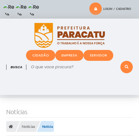
LOGIN / CADASTRO
CIDADÃO
EMPRESA
SERVIDOR
O que voce procura?
Notícias
Notícias
Notícia