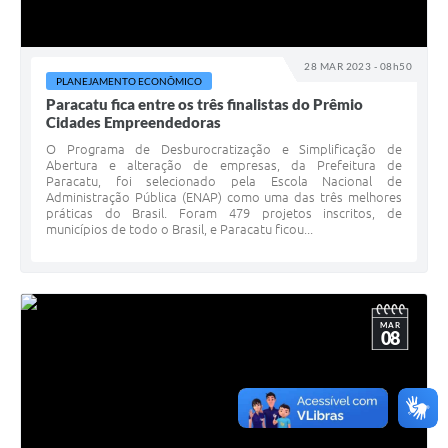
28 MAR 2023 - 08h50
PLANEJAMENTO ECONÔMICO
Paracatu fica entre os três finalistas do Prêmio
Cidades Empreendedoras
O Programa de Desburocratização e Simplificação de
Abertura e alteração de empresas, da Prefeitura de
Paracatu, foi selecionado pela Escola Nacional de
Administração Pública (ENAP) como uma das três melhores
práticas do Brasil. Foram 479 projetos inscritos, de
municípios de todo o Brasil, e Paracatu ficou...
MAR
08