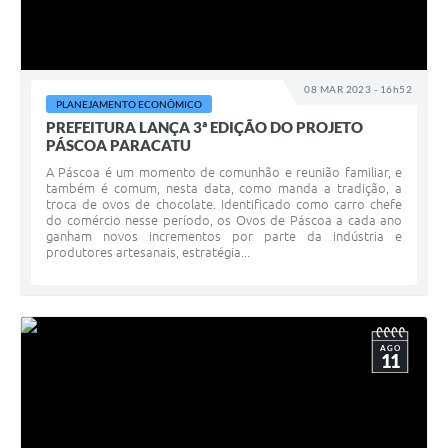
08 MAR 2023 - 16h52
PLANEJAMENTO ECONÔMICO
PREFEITURA LANÇA 3ª EDIÇÃO DO PROJETO
PÁSCOA PARACATU
A Páscoa é um momento de comunhão e reunião familiar, e
também é comum, nesta data, como manda a tradição, a
troca de ovos de chocolate. Identificado como carro chefe
do comércio nesse período, os Ovos de Páscoa a cada ano
ganham novos incrementos por parte da indústria e
produtores artesanais, estratégia...
AGO
11