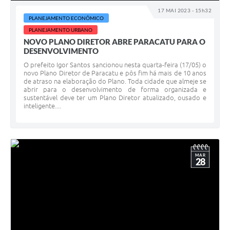
17 MAI 2023 - 15h32
PLANEJAMENTO ECONÔMICO
PLANEJAMENTO URBANO
NOVO PLANO DIRETOR ABRE PARACATU PARA O
DESENVOLVIMENTO
O prefeito Igor Santos sancionou nesta quarta-feira (17/05) o
novo Plano Diretor de Paracatu e pôs fim há mais de 10 anos
de atraso na elaboração do Plano. Toda cidade que almeje se
abrir para o desenvolvimento de forma organizada e
sustentável deve ter um Plano Diretor atualizado, ousado e
inteligente....
MAR
28