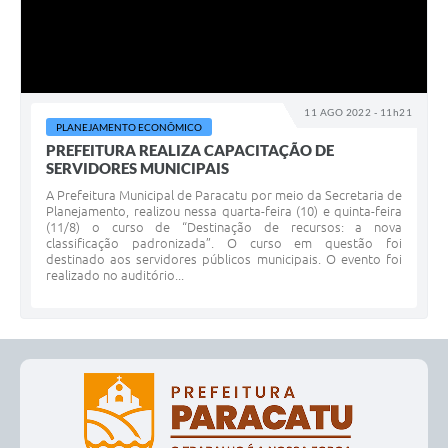
11 AGO 2022 - 11h21
PLANEJAMENTO ECONÔMICO
PREFEITURA REALIZA CAPACITAÇÃO DE
SERVIDORES MUNICIPAIS
A Prefeitura Municipal de Paracatu por meio da Secretaria de
Planejamento, realizou nessa quarta-feira (10) e quinta-feira
(11/8) o curso de “Destinação de recursos: a nova
classificação padronizada”. O curso em questão foi
destinado aos servidores públicos municipais. O evento foi
realizado no auditório...