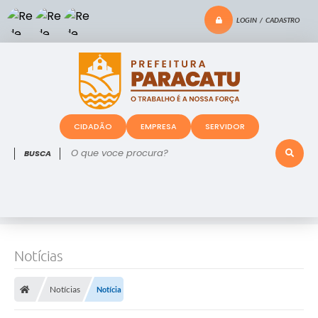
LOGIN / CADASTRO
CIDADÃO
EMPRESA
SERVIDOR
O que voce procura?
Notícias
Notícias
Notícia