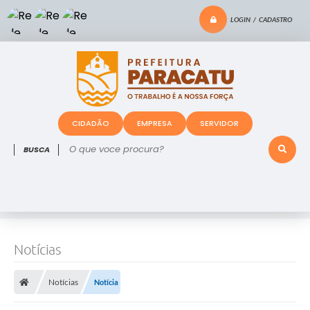
LOGIN / CADASTRO
CIDADÃO
EMPRESA
SERVIDOR
O que voce procura?
Notícias
Notícias
Notícia