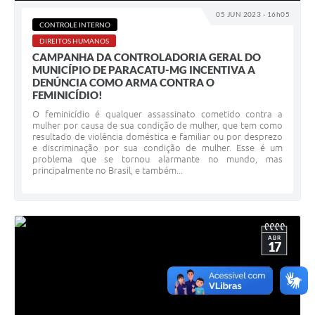
05 JUN 2023 - 16h05
CONTROLE INTERNO
DIREITOS HUMANOS
CAMPANHA DA CONTROLADORIA GERAL DO
MUNICÍPIO DE PARACATU-MG INCENTIVA A
DENÚNCIA COMO ARMA CONTRA O
FEMINICÍDIO!
O feminicídio é qualquer assassinato cometido contra a
mulher por causa de sua condição de mulher, que tem como
resultado de violência doméstica e familiar ou por desprezo
e discriminação por sua condição de mulher. Esse é um
problema que se tornou alarmante no mundo, mas
principalmente no Brasil, e também...
ABR
17