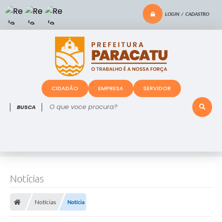
LOGIN / CADASTRO
CIDADÃO
EMPRESA
SERVIDOR
O que voce procura?
Notícias
Notícias
Notícia