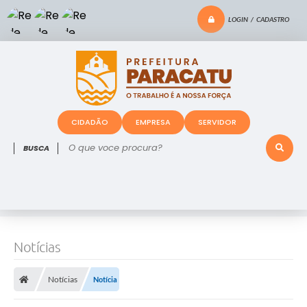
LOGIN / CADASTRO
CIDADÃO
EMPRESA
SERVIDOR
O que voce procura?
Notícias
Notícias
Notícia