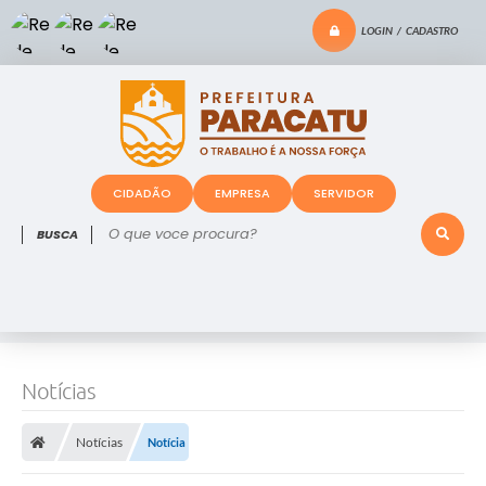
LOGIN / CADASTRO
CIDADÃO
EMPRESA
SERVIDOR
O que voce procura?
Notícias
Notícias
Notícia