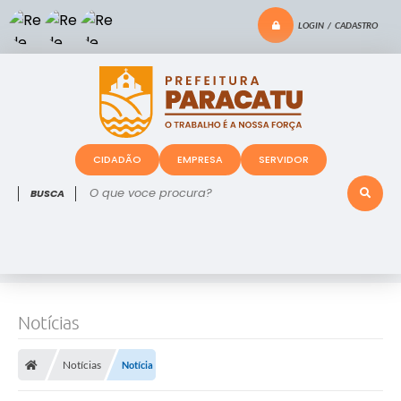
LOGIN / CADASTRO
CIDADÃO
EMPRESA
SERVIDOR
O que voce procura?
Notícias
Notícias
Notícia