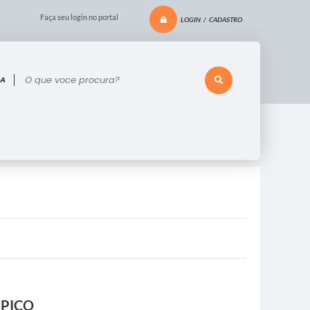
Faça seu login no portal
LOGIN / CADASTRO
 voce procura?
MPICO