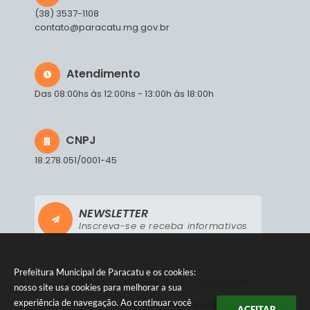
(38) 3537-1108
contato@paracatu.mg.gov.br
Atendimento
Das 08:00hs às 12:00hs - 13:00h às 18:00h
CNPJ
18.278.051/0001-45
NEWSLETTER
Inscreva-se e receba informativos
Prefeitura Municipal de Paracatu e os cookies:
Versão do Sistema:
3.5.3 - 19/06/2026
nosso site usa cookies para melhorar a sua
experiência de navegação. Ao continuar você
Portal atualizado em:
05/08/2026 16:56
Dados Abertos
ACEITAR